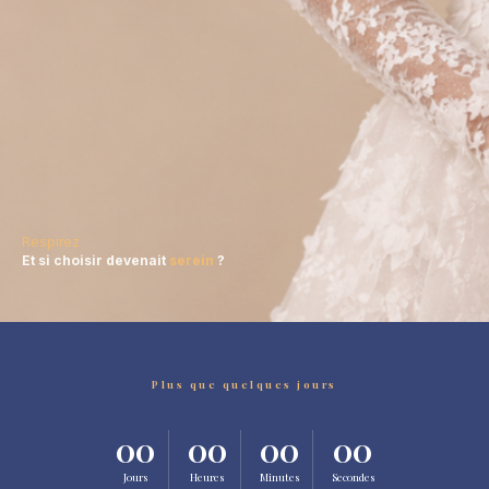
Respirez
Et si choisir devenait
serein
?
Plus que quelques jours
00
00
00
00
Jours
Heures
Minutes
Secondes