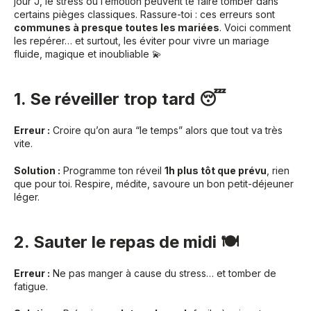
jour J, le stress ou l’émotion peuvent te faire tomber dans
certains pièges classiques. Rassure-toi : ces erreurs sont
communes à presque toutes les mariées
. Voici comment
les repérer… et surtout, les éviter pour vivre un mariage
fluide, magique et inoubliable 💫
1. Se réveiller trop tard 😴
Erreur :
Croire qu’on aura “le temps” alors que tout va très
vite.
Solution :
Programme ton réveil
1h plus tôt que prévu
, rien
que pour toi. Respire, médite, savoure un bon petit-déjeuner
léger.
2. Sauter le repas de midi 🍽️
Erreur :
Ne pas manger à cause du stress… et tomber de
fatigue.