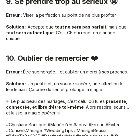
9. Se prendre trop au sérieux 😬
Erreur :
Viser la perfection au point de ne plus profiter.
Solution :
Accepte que
tout ne sera pas parfait
, mais que
tout sera authentique
. C’est CE qui rend ton mariage
unique.
10. Oublier de remercier ❤️
Erreur :
Être submergée… et oublier un merci à ses proches.
Solution :
Un petit mot, un sourire sincère, une attention le
lendemain. Ça crée du lien et prolonge la magie.
✨ Le plus beau des mariages, c’est celui où tu es
présente,
connectée, et libre d’être toi-même
. Alors respire, souris…
et laisse la magie opérer ✨
#ChristianeBoutique #MariéeZen #JourJ #ErreursÀÉviter
#ConseilsMariage #WeddingTips #MariageRéussi