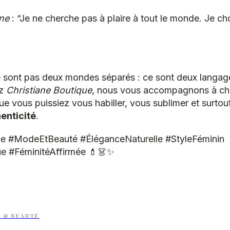
ane
: “Je ne cherche pas à plaire à tout le monde. Je cho
 sont pas deux mondes séparés : ce sont deux langage
ez
Christiane Boutique
, nous vous accompagnons à ch
ue vous puissiez vous habiller, vous sublimer et surtou
henticité
.
ue #ModeEtBeauté #ÉléganceNaturelle #StyleFéminin
e #FéminitéAffirmée 💄👗✨
 & BEAUTÉ