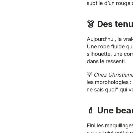
subtile d’un rouge 
👗 Des tenu
Aujourd’hui, la vra
Une robe fluide qu
silhouette, une c
dans le ressenti.
💡
Chez Christian
les morphologies : 
ne sais quoi” qui vo
💄 Une beau
Fini les maquillage
sur un teint unifié