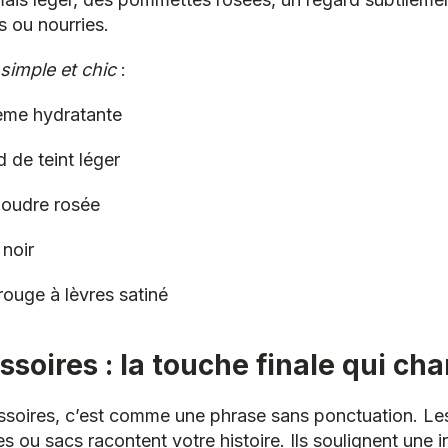
s ou nourries.
simple et chic
:
rème hydratante
 de teint léger
poudre rosée
noir
rouge à lèvres satiné
ssoires : la touche finale qui ch
soires, c’est comme une phrase sans ponctuation. Les 
s ou sacs racontent votre histoire. Ils soulignent une i