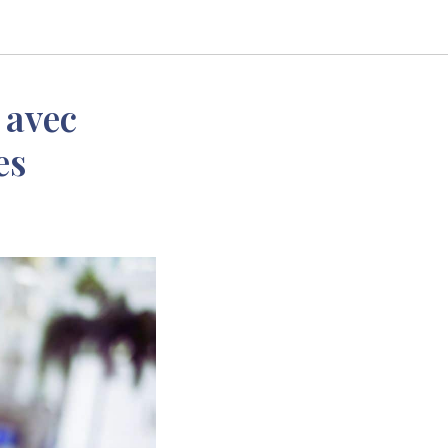
 avec
es