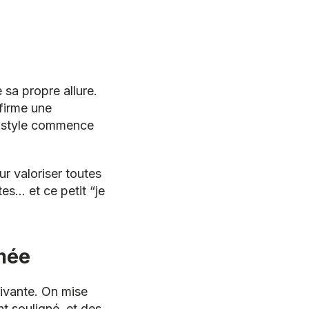
 sa propre allure.
firme une
e style commence
r valoriser toutes
es… et ce petit “je
rmée
vivante. On mise
nt souligné, et des