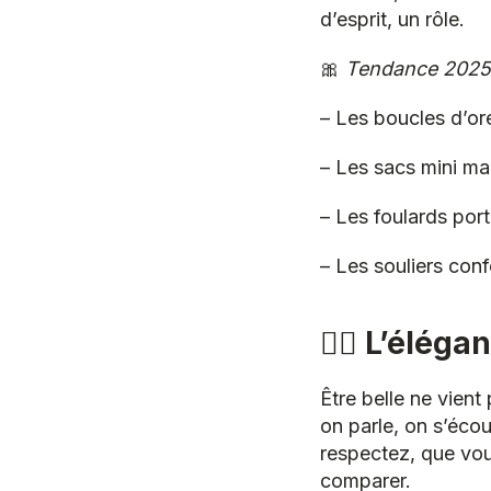
d’esprit, un rôle.
🎀
Tendance 2025
– Les boucles d’ore
– Les sacs mini ma
– Les foulards por
– Les souliers conf
🧘‍♀️ L’élég
Être belle ne vient
on parle, on s’éco
respectez, que vou
comparer.