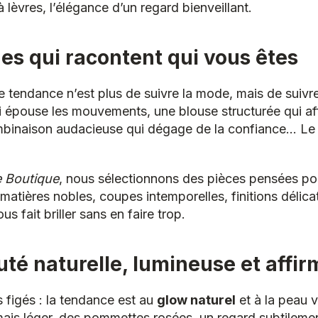
à lèvres, l’élégance d’un regard bienveillant.
es qui racontent qui vous êtes
ie tendance n’est plus de suivre la mode, mais de suivre
i épouse les mouvements, une blouse structurée qui af
ombinaison audacieuse qui dégage de la confiance… L
e Boutique
, nous sélectionnons des pièces pensées pou
matières nobles, coupes intemporelles, finitions délicat
us fait briller sans en faire trop.
té naturelle, lumineuse et affi
s figés : la tendance est au
glow naturel
et à la peau 
 mais léger, des pommettes rosées, un regard subtileme