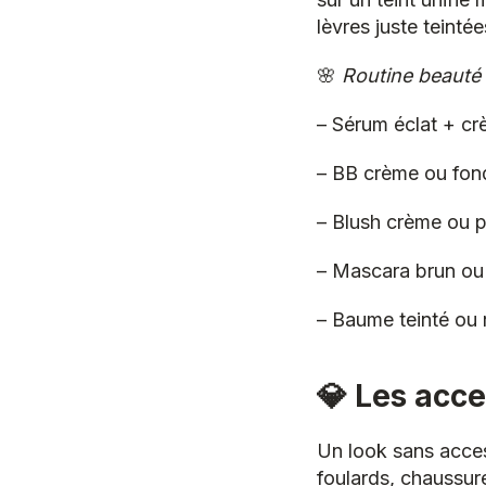
lèvres juste teintée
🌸
Routine beauté 
– Sérum éclat + c
– BB crème ou fond
– Blush crème ou 
– Mascara brun ou 
– Baume teinté ou 
💎 Les acce
Un look sans acces
foulards, chaussure