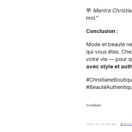
💬
Mantra Christi
moi.”
Conclusion :
Mode et beauté ne
qui vous êtes. Ch
votre vie — pour q
avec style et aut
#ChristianeBoutiq
#BeautéAuthentiqu
Demilade
2025-11-15 09:46
MODE