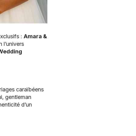
xclusifs :
Amara &
n l’univers
 Wedding
ariages caraïbéens
ui, gentleman
henticité d’un