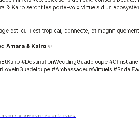
a & Kairo seront les porte-voix virtuels d’un écosyst
age est ici. Il est tropical, connecté, et magnifiquement
vec
Amara & Kairo
✨
Kairo #DestinationWeddingGuadeloupe #Christiane
#LoveInGuadeloupe #AmbassadeursVirtuels #BridalFa
ENAIRES & OPÉRATIONS SPÉCIALES