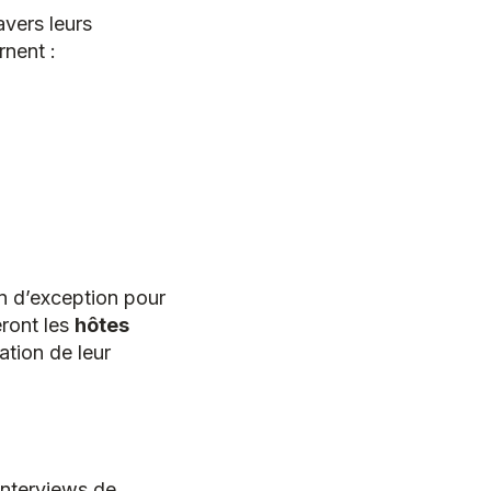
avers leurs
rnent :
n d’exception pour
ront les
hôtes
ation de leur
interviews de