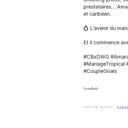
prestataires… Amar
et caribéen.
💍 L’avenir du mari
Et il commence a
#CBxDWG #AmaraEt
#MariageTropical 
#CoupleGoals
Demilade
2025-09-14 11:30
PART