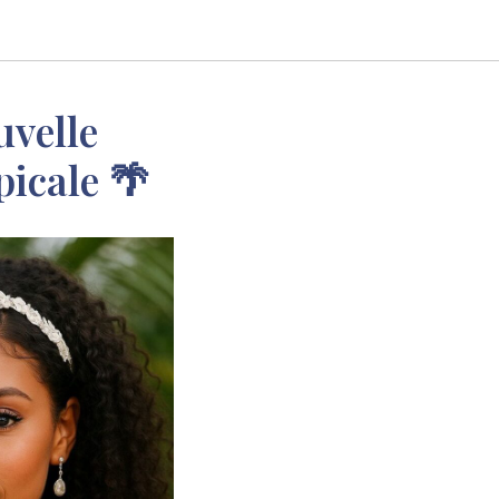
uvelle
picale 🌴