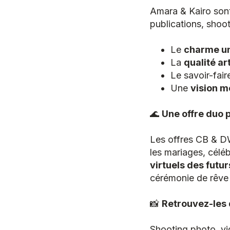
Amara & Kairo sont 
publications, shoot
Le
charme un
La
qualité a
Le savoir-fai
Une
vision m
🌊
Une offre duo 
Les offres CB & D
les mariages, célé
virtuels des futu
cérémonie de rêve 
📸
Retrouvez-les 
Shooting photo, vi