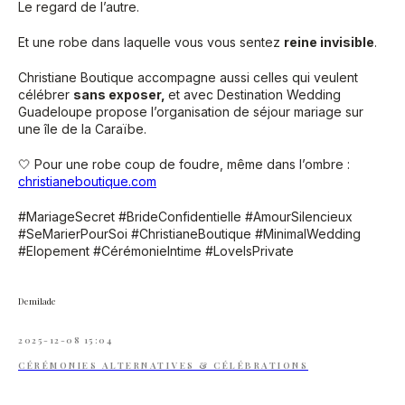
Le regard de l’autre.
Et une robe dans laquelle vous vous sentez
reine invisible
.
Christiane Boutique accompagne aussi celles qui veulent
célébrer
sans exposer,
et avec Destination Wedding
Guadeloupe propose l’organisation de séjour mariage sur
une île de la Caraïbe.
🤍 Pour une robe coup de foudre, même dans l’ombre :
christianeboutique.com
#MariageSecret #BrideConfidentielle #AmourSilencieux
#SeMarierPourSoi #ChristianeBoutique #MinimalWedding
#Elopement #CérémonieIntime #LoveIsPrivate
Demilade
2025-12-08 15:04
CÉRÉMONIES ALTERNATIVES & CÉLÉBRATIONS