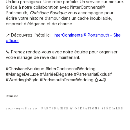
Un lieu prestigieux. Une robe parfaite. Un service sur-mesure.
Grâce à notre collaboration avec l’InterContinental®
Portsmouth,
Christiane Boutique
vous accompagne pour
écrire votre histoire d’amour dans un cadre inoubliable,
empreint d’élégance et de charme.
📍 Découvrez l’hôtel ici :
InterContinental® Portsmouth – Site
officiel
📞 Prenez rendez-vous avec notre équipe pour organiser
votre mariage de rêve dès maintenant.
#ChristianeBoutique #InterContinentalWedding
#MariageDeLuxe #MariéeÉlégante #PartenariatExclusif
#WeddingInStyle #PortsmouthDreamWedding 💍🌊👗
Demilade
2025-09-08 12:20
PARTENAIRES & OPÉRATIONS SPÉCIALES