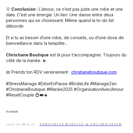
💡
Conclusion :
L’amour, ce n’est pas juste une robe et une
date. C’est une énergie. Un lien. Une danse entre deux
personnes qui se choisissent. Même quand la to-do list
déborde.
Et si tu as besoin d’une robe, de conseils, ou d’une dose de
bienveillance dans la tempête…
Christiane Boutique
est là pour t’accompagner. Toujours du
côté de la mariée. 💫
📅 Prends ton RDV sereinement :
christianeboutique.com
#StressMariage #DésirEnPause #BrideLife #MariageZen
#ChristianeBoutique #Mariée2025 #OrganisationAvecAmour
#ResetCouple 💍❤️🔥
Demilade
2025-11-18 13:25
TENDANCES MARIAGE & ORGANISATION