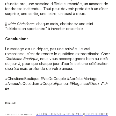
réussite pro, une semaine difficile surmontée, un moment de
tendresse inattendu… Tout peut devenir prétexte à un dîner
surprise, une sortie, une lettre, un toast à deux.
🍾
Idée Christiane
: chaque mois, choisissez une mini
“célébration spontanée” à inventer ensemble.
Conclusion :
Le mariage est un départ, pas une arrivée. Le vrai
romantisme, c’est de rendre le quotidien extraordinaire. Chez
Christiane Boutique
, nous vous accompagnons bien au-delà
du jour J, pour que chaque jour d’après soit une célébration
discrète mais profonde de votre amour.
#ChristianeBoutique #VieDeCouple #AprèsLeMariage
#AmourAuQuotidien #CoupleÉpanoui #ÉléganceÀDeux 💕🌙
🏡
Demilade
2025-10-29 09:41
APRÈS LE MARIAGE & VIE QUOTIDIENNE